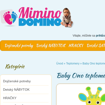
Vitajte, môžete sa
prihlás
Dojčenské potreby
Detský NÁBYTOK
HRAČKY
Detské ŠA
Úvod
»
Teplomery
»
Baby Ono teplomer
Kategórie
Baby Ono teplomer
Dojčenské potreby
Detský NÁBYTOK
HRAČKY