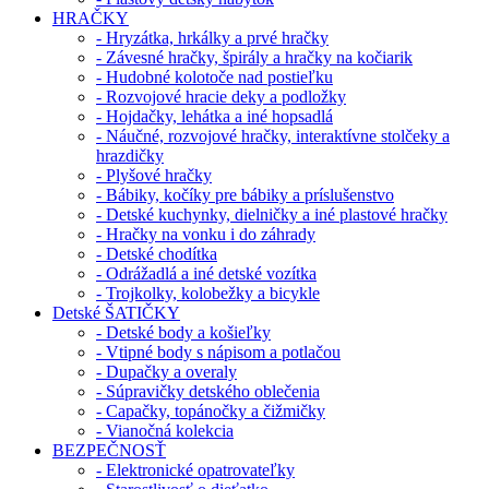
HRAČKY
- Hryzátka, hrkálky a prvé hračky
- Závesné hračky, špirály a hračky na kočiarik
- Hudobné kolotoče nad postieľku
- Rozvojové hracie deky a podložky
- Hojdačky, lehátka a iné hopsadlá
- Náučné, rozvojové hračky, interaktívne stolčeky a
hrazdičky
- Plyšové hračky
- Bábiky, kočíky pre bábiky a príslušenstvo
- Detské kuchynky, dielničky a iné plastové hračky
- Hračky na vonku i do záhrady
- Detské chodítka
- Odrážadlá a iné detské vozítka
- Trojkolky, kolobežky a bicykle
Detské ŠATIČKY
- Detské body a košieľky
- Vtipné body s nápisom a potlačou
- Dupačky a overaly
- Súpravičky detského oblečenia
- Capačky, topánočky a čižmičky
- Vianočná kolekcia
BEZPEČNOSŤ
- Elektronické opatrovateľky