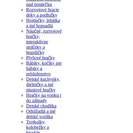
nad postieľku
Rozvojové hracie
deky a podložky
Hojdačky, lehátka
a iné hopsadlá
Náučné, rozvojové
hračky,
interaktívne
stolčeky a
hrazdičky
Plyšové hračky
Bábiky, kočíky pre
bábiky a
príslušenstvo
Detské kuchynky,
dielničky a iné
plastové hračky
Hračky na vonku i
do záhrady
Detské chodítka
Odrážadlá a iné
detské vozítka
Trojkolky,
kolobežky a
bicykle