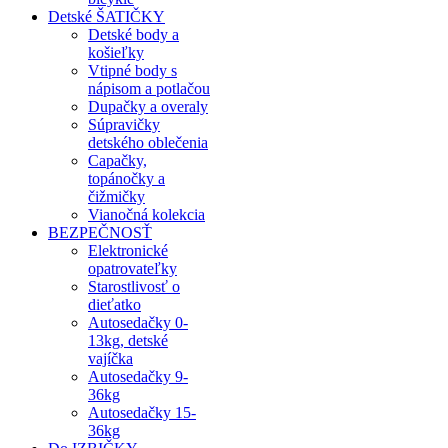
Detské ŠATIČKY
Detské body a
košieľky
Vtipné body s
nápisom a potlačou
Dupačky a overaly
Súpravičky
detského oblečenia
Capačky,
topánočky a
čižmičky
Vianočná kolekcia
BEZPEČNOSŤ
Elektronické
opatrovateľky
Starostlivosť o
dieťatko
Autosedačky 0-
13kg, detské
vajíčka
Autosedačky 9-
36kg
Autosedačky 15-
36kg