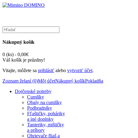
Nákupný košík
0 (ks) - 0,00€
Váš košík je prázdny!
Vitajte, môžete sa
prihlásiť
alebo
vytvoriť účet
.
Zoznam želaní (0)
Môj účet
Nákupný košík
Pokladňa
Dojčenské potreby
Cumlíky
Obaly na cumlíky
Podbradníky
Fľaštičky, poháriky
a iné doplnky
Tanieriky, mištičky
a príbory
Ohrievače fliaš a