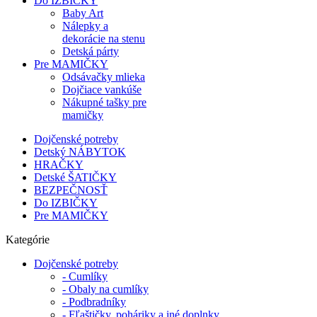
Do IZBIČKY
Baby Art
Nálepky a
dekorácie na stenu
Detská párty
Pre MAMIČKY
Odsávačky mlieka
Dojčiace vankúše
Nákupné tašky pre
mamičky
Dojčenské potreby
Detský NÁBYTOK
HRAČKY
Detské ŠATIČKY
BEZPEČNOSŤ
Do IZBIČKY
Pre MAMIČKY
Kategórie
Dojčenské potreby
- Cumlíky
- Obaly na cumlíky
- Podbradníky
- Fľaštičky, poháriky a iné doplnky