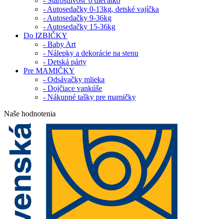
- Starostlivosť o dieťatko
- Autosedačky 0-13kg, detské vajíčka
- Autosedačky 9-36kg
- Autosedačky 15-36kg
Do IZBIČKY
- Baby Art
- Nálepky a dekorácie na stenu
- Detská párty
Pre MAMIČKY
- Odsávačky mlieka
- Dojčiace vankúše
- Nákupné tašky pre mamičky
Naše hodnotenia