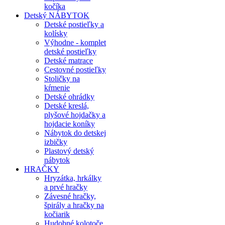
kočíka
Detský NÁBYTOK
Detské postieľky a
kolísky
Výhodne - komplet
detské postieľky
Detské matrace
Cestovné postieľky
Stoličky na
kŕmenie
Detské ohrádky
Detské kreslá,
plyšové hojdačky a
hojdacie koníky
Nábytok do detskej
izbičky
Plastový detský
nábytok
HRAČKY
Hryzátka, hrkálky
a prvé hračky
Závesné hračky,
špirály a hračky na
kočiarik
Hudobné kolotoče