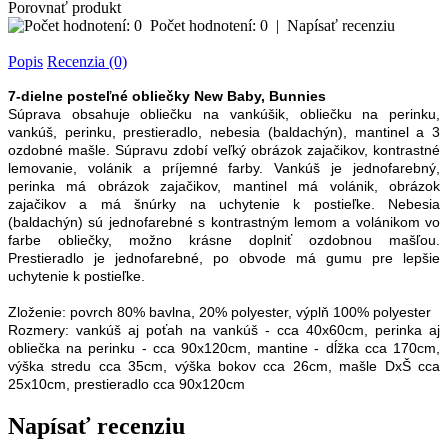
Porovnať produkt
Počet hodnotení: 0
|
Napísať recenziu
Popis
Recenzia (0)
7-dielne posteľné obliečky New Baby, Bunnies
Súprava obsahuje obliečku na vankúšik, obliečku na perinku,
vankúš, perinku, prestieradlo, nebesia (baldachýn), mantinel a 3
ozdobné mašle. Súpravu zdobí veľký obrázok zajačikov, kontrastné
lemovanie, volánik a príjemné farby. Vankúš je jednofarebný,
perinka má obrázok zajačikov, mantinel má volánik, obrázok
zajačikov a má šnúrky na uchytenie k postieľke. Nebesia
(baldachýn) sú jednofarebné s kontrastným lemom a volánikom vo
farbe obliečky, možno krásne doplniť ozdobnou mašľou.
Prestieradlo je jednofarebné, po obvode má gumu pre lepšie
uchytenie k postieľke.
Zloženie: povrch 80% bavlna, 20% polyester, výplň 100% polyester
Rozmery: vankúš aj poťah na vankúš - cca 40x60cm, perinka aj
obliečka na perinku - cca 90x120cm, mantine - dĺžka cca 170cm,
výška stredu cca 35cm, výška bokov cca 26cm, mašle DxŠ cca
25x10cm, prestieradlo cca 90x120cm
Napísať recenziu