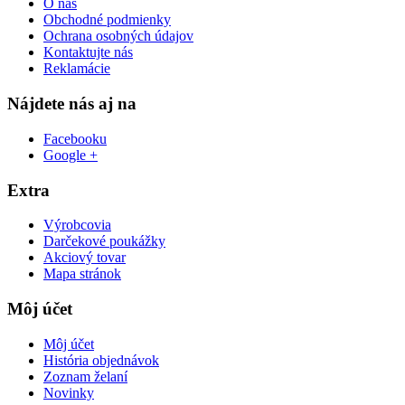
O nás
Obchodné podmienky
Ochrana osobných údajov
Kontaktujte nás
Reklamácie
Nájdete nás aj na
Facebooku
Google +
Extra
Výrobcovia
Darčekové poukážky
Akciový tovar
Mapa stránok
Môj účet
Môj účet
História objednávok
Zoznam želaní
Novinky