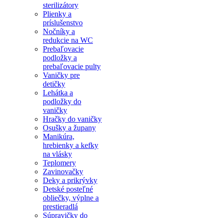
sterilizátory
Plienky a
príslušenstvo
Nočníky a
redukcie na WC
Prebaľovacie
podložky a
prebaľovacie pulty
Vaničky pre
detičky
Lehátka a
podložky do
vaničky
Hračky do vaničky
Osušky a župany
Manikúra,
hrebienky a kefky
na vlásky
Teplomery
Zavinovačky
Deky a prikrývky
Detské posteľné
obliečky, výplne a
prestieradlá
Súpravičky do