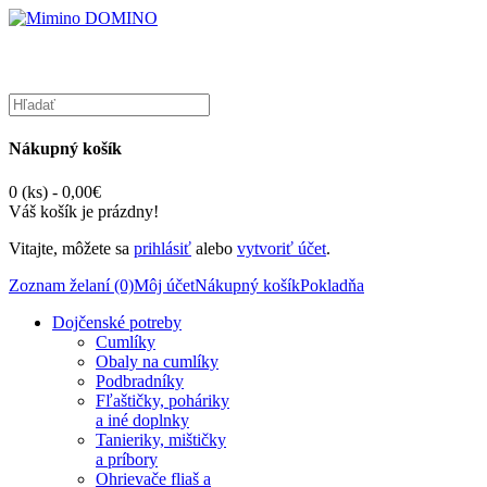
Nákupný košík
0 (ks) - 0,00€
Váš košík je prázdny!
Vitajte, môžete sa
prihlásiť
alebo
vytvoriť účet
.
Zoznam želaní (0)
Môj účet
Nákupný košík
Pokladňa
Dojčenské potreby
Cumlíky
Obaly na cumlíky
Podbradníky
Fľaštičky, poháriky
a iné doplnky
Tanieriky, mištičky
a príbory
Ohrievače fliaš a