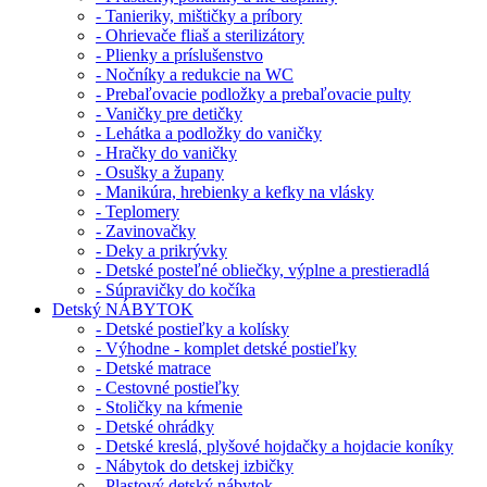
- Tanieriky, mištičky a príbory
- Ohrievače fliaš a sterilizátory
- Plienky a príslušenstvo
- Nočníky a redukcie na WC
- Prebaľovacie podložky a prebaľovacie pulty
- Vaničky pre detičky
- Lehátka a podložky do vaničky
- Hračky do vaničky
- Osušky a župany
- Manikúra, hrebienky a kefky na vlásky
- Teplomery
- Zavinovačky
- Deky a prikrývky
- Detské posteľné obliečky, výplne a prestieradlá
- Súpravičky do kočíka
Detský NÁBYTOK
- Detské postieľky a kolísky
- Výhodne - komplet detské postieľky
- Detské matrace
- Cestovné postieľky
- Stoličky na kŕmenie
- Detské ohrádky
- Detské kreslá, plyšové hojdačky a hojdacie koníky
- Nábytok do detskej izbičky
- Plastový detský nábytok