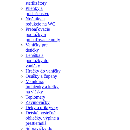
sterilizátory
Plienky a
príslušenstvo
Nočníky a
redukcie na WC
Prebaľovacie
podložky a
prebaľovacie pulty
Vaničky pre
detičky
Lehátka a
podložky do
vaničky
Hračky do vaničky
Osušky a župany
Manikúra,
hrebienky a kefky
na vlásky
Teplomery
Zavinovačky
Deky a prikrývky
Detské posteľné
obliečky, výplne a
prestieradlá
Súpravičky do