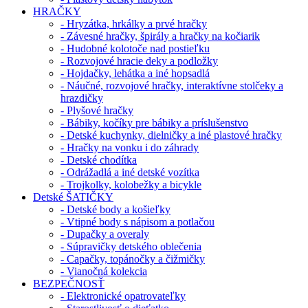
HRAČKY
- Hryzátka, hrkálky a prvé hračky
- Závesné hračky, špirály a hračky na kočiarik
- Hudobné kolotoče nad postieľku
- Rozvojové hracie deky a podložky
- Hojdačky, lehátka a iné hopsadlá
- Náučné, rozvojové hračky, interaktívne stolčeky a
hrazdičky
- Plyšové hračky
- Bábiky, kočíky pre bábiky a príslušenstvo
- Detské kuchynky, dielničky a iné plastové hračky
- Hračky na vonku i do záhrady
- Detské chodítka
- Odrážadlá a iné detské vozítka
- Trojkolky, kolobežky a bicykle
Detské ŠATIČKY
- Detské body a košieľky
- Vtipné body s nápisom a potlačou
- Dupačky a overaly
- Súpravičky detského oblečenia
- Capačky, topánočky a čižmičky
- Vianočná kolekcia
BEZPEČNOSŤ
- Elektronické opatrovateľky