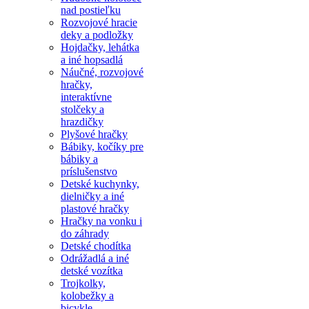
nad postieľku
Rozvojové hracie
deky a podložky
Hojdačky, lehátka
a iné hopsadlá
Náučné, rozvojové
hračky,
interaktívne
stolčeky a
hrazdičky
Plyšové hračky
Bábiky, kočíky pre
bábiky a
príslušenstvo
Detské kuchynky,
dielničky a iné
plastové hračky
Hračky na vonku i
do záhrady
Detské chodítka
Odrážadlá a iné
detské vozítka
Trojkolky,
kolobežky a
bicykle