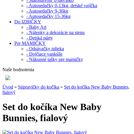
- Starostlivosť o dieťatko
- Autosedačky 0-13kg, detské vajíčka
- Autosedačky 9-36kg
- Autosedačky 15-36kg
Do IZBIČKY
- Baby Art
- Nálepky a dekorácie na stenu
- Detská párty
Pre MAMIČKY
- Odsávačky mlieka
- Dojčiace vankúše
- Nákupné tašky pre mamičky
Naše hodnotenia
Úvod
»
Súpravičky do kočíka
»
Set do kočíka New Baby Bunnies,
fialový
Set do kočíka New Baby
Bunnies, fialový