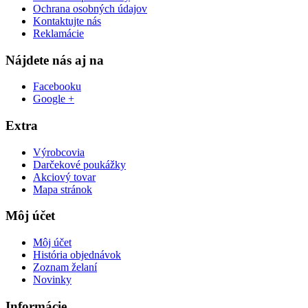
Ochrana osobných údajov
Kontaktujte nás
Reklamácie
Nájdete nás aj na
Facebooku
Google +
Extra
Výrobcovia
Darčekové poukážky
Akciový tovar
Mapa stránok
Môj účet
Môj účet
História objednávok
Zoznam želaní
Novinky
Informácie