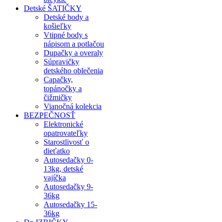
Detské ŠATIČKY
Detské body a
košieľky
Vtipné body s
nápisom a potlačou
Dupačky a overaly
Súpravičky
detského oblečenia
Capačky,
topánočky a
čižmičky
Vianočná kolekcia
BEZPEČNOSŤ
Elektronické
opatrovateľky
Starostlivosť o
dieťatko
Autosedačky 0-
13kg, detské
vajíčka
Autosedačky 9-
36kg
Autosedačky 15-
36kg