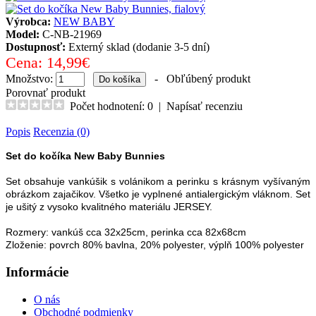
Výrobca:
NEW BABY
Model:
C-NB-21969
Dostupnosť:
Externý sklad (dodanie 3-5 dní)
Cena:
14,99€
Množstvo:
-
Obľúbený produkt
Porovnať produkt
Počet hodnotení: 0
|
Napísať recenziu
Popis
Recenzia (0)
Set do kočíka New Baby Bunnies
Set obsahuje vankúšik s volánikom a perinku s krásnym vyšívaným
obrázkom zajačikov. Všetko je vyplnené antialergickým vláknom. Set
je ušitý z vysoko kvalitného materiálu JERSEY.
Rozmery: vankúš cca 32x25cm, perinka cca 82x68cm
Zloženie: povrch 80% bavlna, 20% polyester, výplň 100% polyester
Informácie
O nás
Obchodné podmienky