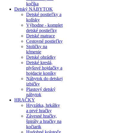
kočíka
Detský NÁBYTOK
Detské postieľky a
kolísky
Výhodne - komplet
detské postieľky
Detské matrace
Cestovné postieľky
Stoličky na
kŕmenie
Detské ohrádky
Detské kreslá,
plyšové hojdačky a
hojdacie koníky
Nábytok do detskej
izbičky
Plastový detský
nábytok
HRAČKY
Hryzátka, hrkálky
a prvé hračky
Závesné hračky,
špirály a hračky na
kočiarik
Hudobné kolotoče