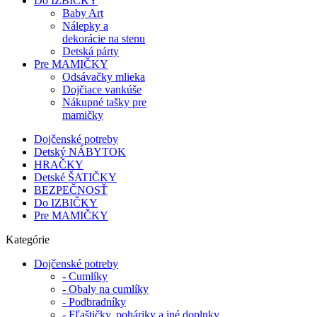
Do IZBIČKY
Baby Art
Nálepky a
dekorácie na stenu
Detská párty
Pre MAMIČKY
Odsávačky mlieka
Dojčiace vankúše
Nákupné tašky pre
mamičky
Dojčenské potreby
Detský NÁBYTOK
HRAČKY
Detské ŠATIČKY
BEZPEČNOSŤ
Do IZBIČKY
Pre MAMIČKY
Kategórie
Dojčenské potreby
- Cumlíky
- Obaly na cumlíky
- Podbradníky
- Fľaštičky, poháriky a iné doplnky