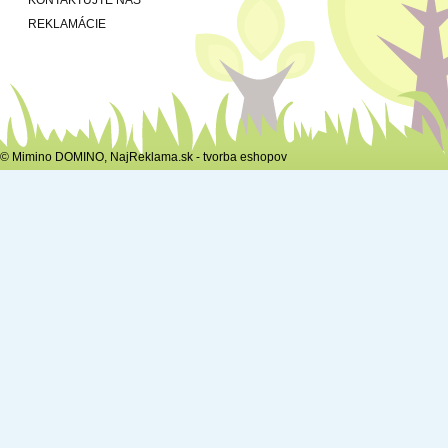
REKLAMÁCIE
© Mimino DOMINO,
NajReklama.sk - tvorba eshopov