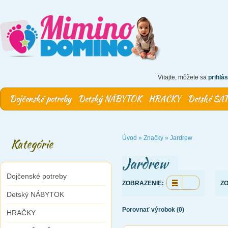
Vitajte, môžete sa
prihlás
Dojčenské potreby
Detský NÁBYTOK
HRAČKY
Detské ŠA
Úvod
»
Značky
»
Jardrew
Kategórie
Jardrew
Dojčenské potreby
ZOBRAZENIE:
ZO
Detský NÁBYTOK
Porovnať výrobok (0)
HRAČKY