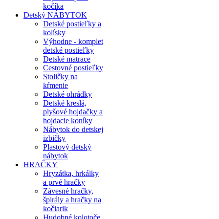
kočíka
Detský NÁBYTOK
Detské postieľky a
kolísky
Výhodne - komplet
detské postieľky
Detské matrace
Cestovné postieľky
Stoličky na
kŕmenie
Detské ohrádky
Detské kreslá,
plyšové hojdačky a
hojdacie koníky
Nábytok do detskej
izbičky
Plastový detský
nábytok
HRAČKY
Hryzátka, hrkálky
a prvé hračky
Závesné hračky,
špirály a hračky na
kočiarik
Hudobné kolotoče