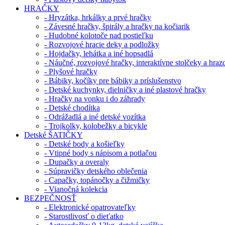
HRAČKY
- Hryzátka, hrkálky a prvé hračky
- Závesné hračky, špirály a hračky na kočiarik
- Hudobné kolotoče nad postieľku
- Rozvojové hracie deky a podložky
- Hojdačky, lehátka a iné hopsadlá
- Náučné, rozvojové hračky, interaktívne stolčeky a hraz
- Plyšové hračky
- Bábiky, kočíky pre bábiky a príslušenstvo
- Detské kuchynky, dielničky a iné plastové hračky
- Hračky na vonku i do záhrady
- Detské chodítka
- Odrážadlá a iné detské vozítka
- Trojkolky, kolobežky a bicykle
Detské ŠATIČKY
- Detské body a košieľky
- Vtipné body s nápisom a potlačou
- Dupačky a overaly
- Súpravičky detského oblečenia
- Capačky, topánočky a čižmičky
- Vianočná kolekcia
BEZPEČNOSŤ
- Elektronické opatrovateľky
- Starostlivosť o dieťatko