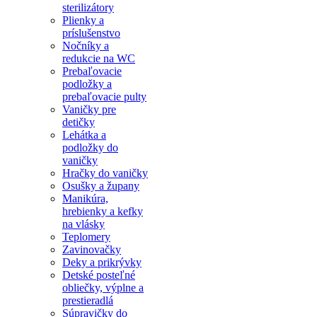
sterilizátory
Plienky a
príslušenstvo
Nočníky a
redukcie na WC
Prebaľovacie
podložky a
prebaľovacie pulty
Vaničky pre
detičky
Lehátka a
podložky do
vaničky
Hračky do vaničky
Osušky a župany
Manikúra,
hrebienky a kefky
na vlásky
Teplomery
Zavinovačky
Deky a prikrývky
Detské posteľné
obliečky, výplne a
prestieradlá
Súpravičky do