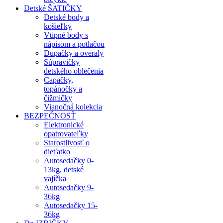
Detské ŠATIČKY
Detské body a
košieľky
Vtipné body s
nápisom a potlačou
Dupačky a overaly
Súpravičky
detského oblečenia
Capačky,
topánočky a
čižmičky
Vianočná kolekcia
BEZPEČNOSŤ
Elektronické
opatrovateľky
Starostlivosť o
dieťatko
Autosedačky 0-
13kg, detské
vajíčka
Autosedačky 9-
36kg
Autosedačky 15-
36kg