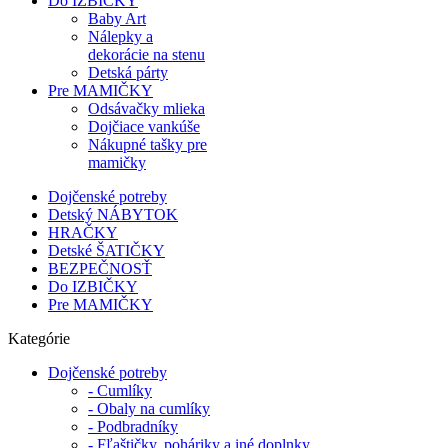
Do IZBIČKY
Baby Art
Nálepky a
dekorácie na stenu
Detská párty
Pre MAMIČKY
Odsávačky mlieka
Dojčiace vankúše
Nákupné tašky pre
mamičky
Dojčenské potreby
Detský NÁBYTOK
HRAČKY
Detské ŠATIČKY
BEZPEČNOSŤ
Do IZBIČKY
Pre MAMIČKY
Kategórie
Dojčenské potreby
- Cumlíky
- Obaly na cumlíky
- Podbradníky
- Fľaštičky, poháriky a iné doplnky