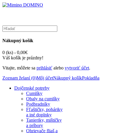
Nákupný košík
0 (ks) - 0,00€
Váš košík je prázdny!
Vitajte, môžete sa
prihlásiť
alebo
vytvoriť účet
.
Zoznam želaní (0)
Môj účet
Nákupný košík
Pokladňa
Dojčenské potreby
Cumlíky
Obaly na cumlíky
Podbradníky
Fľaštičky, poháriky
a iné doplnky
Tanieriky, mištičky
a príbory
Ohrievače fliaš a