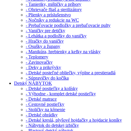
- Tanieriky, mištičky a príbory
- Ohrievače fliaš a sterilizátory
- Plienky a príslušenstvo
- Nočníky a redukcie na WC
- Prebaľovacie podložky a prebaľovacie pulty
- Vaničky pre detičky
- Lehátka a podložky do vaničky
- Hračky do vaničky
- Osušky a župany
- Manikúra, hrebienky a kefky na vlásky
- Teplomery
- Zavinovačky
- Deky a prikrývky
- Detské posteľné obliečky, výplne a prestieradlá
- Súpravičky do kočíka
Detský NÁBYTOK
- Detské postieľky a kolísky
- Výhodne - komplet detské postieľky
- Detské matrace
- Cestovné postieľky
- Stoličky na kŕmenie
- Detské ohrádky
- Detské kreslá, plyšové hojdačky a hojdacie koníky
- Nábytok do detskej izbičky
- Plastový detský nábytok