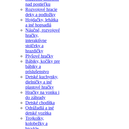
nad postieľku
Rozvojové hracie
deky a podložky
Hojdačky, lehátka
a iné hopsadlá
Náučné, rozvojové
hračky,
interaktívne
stolčeky a
hrazdičky
Plyšové hračky
Bábiky, kočíky pre
bábiky a
príslušenstvo
Detské kuchynky,
dielničky a iné
plastové hračky
Hračky na vonku i
do záhrady
Detské chodítka
Odrážadlá a iné
detské vozítka
Trojkolky,
kolobežky a
bicykle