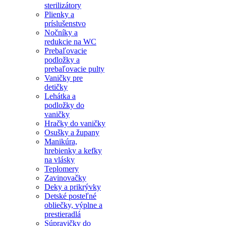
sterilizátory
Plienky a
príslušenstvo
Nočníky a
redukcie na WC
Prebaľovacie
podložky a
prebaľovacie pulty
Vaničky pre
detičky
Lehátka a
podložky do
vaničky
Hračky do vaničky
Osušky a župany
Manikúra,
hrebienky a kefky
na vlásky
Teplomery
Zavinovačky
Deky a prikrývky
Detské posteľné
obliečky, výplne a
prestieradlá
Súpravičky do