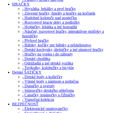
HRAČKY
- Hryzátka, hrkálky a prvé hračky
- Závesné hračky, špirály a hračky na kočiarik
- Hudobné kolotoče nad postieľku
- Rozvojové hracie deky a podložky
- Hojdačky, lehátka a iné hopsadlá
- Náučné, rozvojové hračky, interaktívne stolčeky a
hrazdičky
- Plyšové hračky
- Bábiky, kočíky pre bábiky a príslušenstvo
- Detské kuchynky, dielničky a iné plastové hračky
- Hračky na vonku i do záhrady
- Detské chodítka
- Odrážadlá a iné detské vozítka
- Trojkolky, kolobežky a bicykle
Detské ŠATIČKY
- Detské body a košieľky
- Vtipné body s nápisom a potlačou
- Dupačky a overaly
- Súpravičky detského oblečenia
- Capačky, topánočky a čižmičky
- Vianočná kolekcia
BEZPEČNOSŤ
- Elektronické opatrovateľky