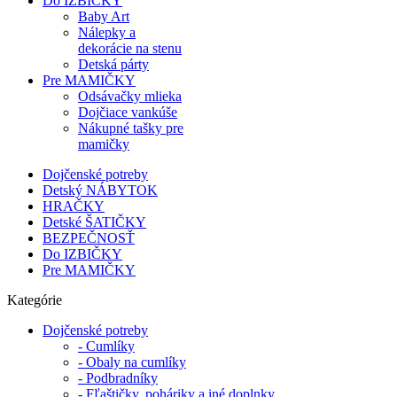
Do IZBIČKY
Baby Art
Nálepky a
dekorácie na stenu
Detská párty
Pre MAMIČKY
Odsávačky mlieka
Dojčiace vankúše
Nákupné tašky pre
mamičky
Dojčenské potreby
Detský NÁBYTOK
HRAČKY
Detské ŠATIČKY
BEZPEČNOSŤ
Do IZBIČKY
Pre MAMIČKY
Kategórie
Dojčenské potreby
- Cumlíky
- Obaly na cumlíky
- Podbradníky
- Fľaštičky, poháriky a iné doplnky