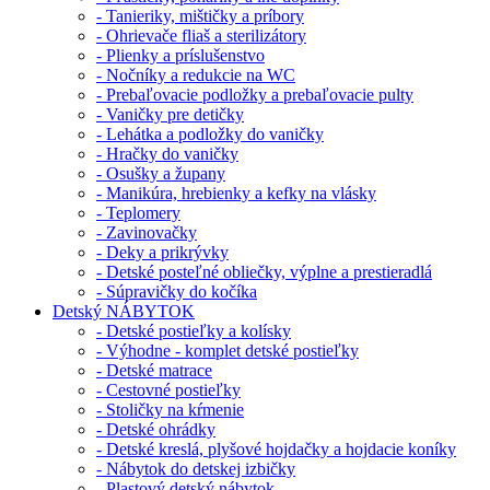
- Tanieriky, mištičky a príbory
- Ohrievače fliaš a sterilizátory
- Plienky a príslušenstvo
- Nočníky a redukcie na WC
- Prebaľovacie podložky a prebaľovacie pulty
- Vaničky pre detičky
- Lehátka a podložky do vaničky
- Hračky do vaničky
- Osušky a župany
- Manikúra, hrebienky a kefky na vlásky
- Teplomery
- Zavinovačky
- Deky a prikrývky
- Detské posteľné obliečky, výplne a prestieradlá
- Súpravičky do kočíka
Detský NÁBYTOK
- Detské postieľky a kolísky
- Výhodne - komplet detské postieľky
- Detské matrace
- Cestovné postieľky
- Stoličky na kŕmenie
- Detské ohrádky
- Detské kreslá, plyšové hojdačky a hojdacie koníky
- Nábytok do detskej izbičky
- Plastový detský nábytok