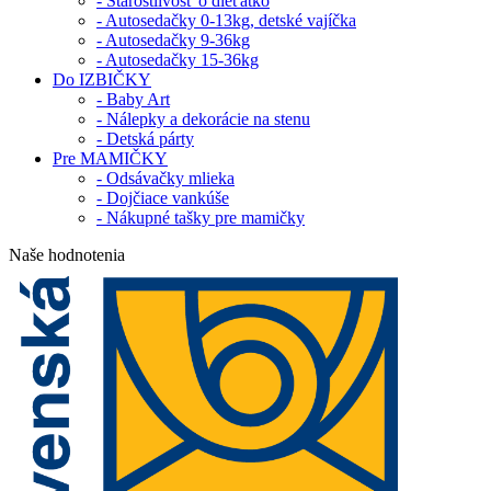
- Starostlivosť o dieťatko
- Autosedačky 0-13kg, detské vajíčka
- Autosedačky 9-36kg
- Autosedačky 15-36kg
Do IZBIČKY
- Baby Art
- Nálepky a dekorácie na stenu
- Detská párty
Pre MAMIČKY
- Odsávačky mlieka
- Dojčiace vankúše
- Nákupné tašky pre mamičky
Naše hodnotenia