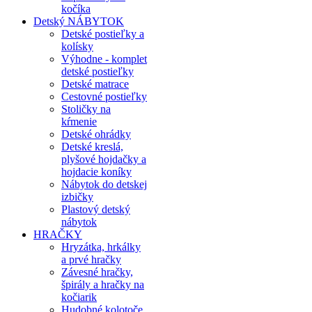
kočíka
Detský NÁBYTOK
Detské postieľky a
kolísky
Výhodne - komplet
detské postieľky
Detské matrace
Cestovné postieľky
Stoličky na
kŕmenie
Detské ohrádky
Detské kreslá,
plyšové hojdačky a
hojdacie koníky
Nábytok do detskej
izbičky
Plastový detský
nábytok
HRAČKY
Hryzátka, hrkálky
a prvé hračky
Závesné hračky,
špirály a hračky na
kočiarik
Hudobné kolotoče