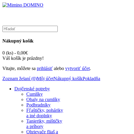
Nákupný košík
0 (ks) - 0,00€
Váš košík je prázdny!
Vitajte, môžete sa
prihlásiť
alebo
vytvoriť účet
.
Zoznam želaní (0)
Môj účet
Nákupný košík
Pokladňa
Dojčenské potreby
Cumlíky
Obaly na cumlíky
Podbradníky
Fľaštičky, poháriky
a iné doplnky
Tanieriky, mištičky
a príbory
Ohrievače fliaš a