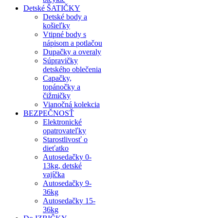
Detské ŠATIČKY
Detské body a
košieľky
Vtipné body s
nápisom a potlačou
Dupačky a overaly
Súpravičky
detského oblečenia
Capačky,
topánočky a
čižmičky
Vianočná kolekcia
BEZPEČNOSŤ
Elektronické
opatrovateľky
Starostlivosť o
dieťatko
Autosedačky 0-
13kg, detské
vajíčka
Autosedačky 9-
36kg
Autosedačky 15-
36kg