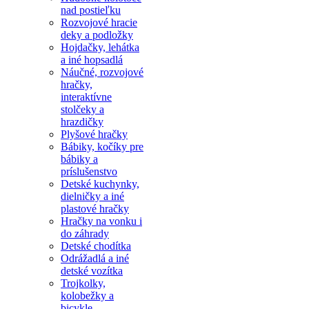
nad postieľku
Rozvojové hracie
deky a podložky
Hojdačky, lehátka
a iné hopsadlá
Náučné, rozvojové
hračky,
interaktívne
stolčeky a
hrazdičky
Plyšové hračky
Bábiky, kočíky pre
bábiky a
príslušenstvo
Detské kuchynky,
dielničky a iné
plastové hračky
Hračky na vonku i
do záhrady
Detské chodítka
Odrážadlá a iné
detské vozítka
Trojkolky,
kolobežky a
bicykle