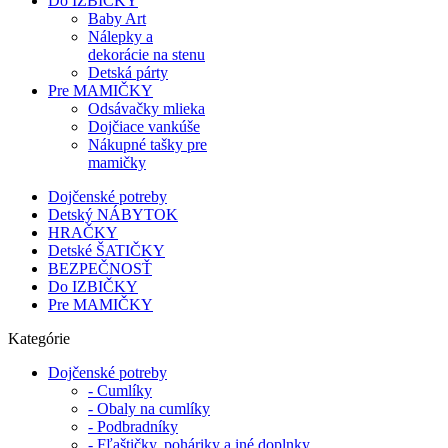
Do IZBIČKY
Baby Art
Nálepky a
dekorácie na stenu
Detská párty
Pre MAMIČKY
Odsávačky mlieka
Dojčiace vankúše
Nákupné tašky pre
mamičky
Dojčenské potreby
Detský NÁBYTOK
HRAČKY
Detské ŠATIČKY
BEZPEČNOSŤ
Do IZBIČKY
Pre MAMIČKY
Kategórie
Dojčenské potreby
- Cumlíky
- Obaly na cumlíky
- Podbradníky
- Fľaštičky, poháriky a iné doplnky