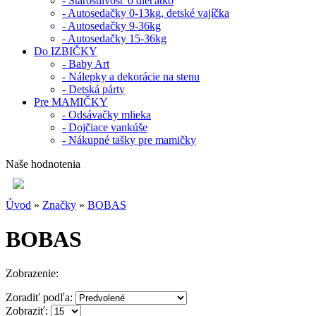
- Starostlivosť o dieťatko
- Autosedačky 0-13kg, detské vajíčka
- Autosedačky 9-36kg
- Autosedačky 15-36kg
Do IZBIČKY
- Baby Art
- Nálepky a dekorácie na stenu
- Detská párty
Pre MAMIČKY
- Odsávačky mlieka
- Dojčiace vankúše
- Nákupné tašky pre mamičky
Naše hodnotenia
Úvod
»
Značky
»
BOBAS
BOBAS
Zobrazenie:
Zoradiť podľa:
Zobraziť: