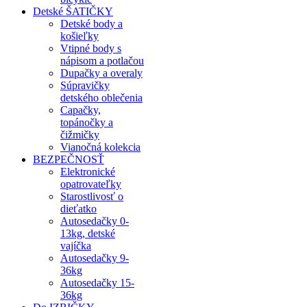
Detské ŠATIČKY
Detské body a
košieľky
Vtipné body s
nápisom a potlačou
Dupačky a overaly
Súpravičky
detského oblečenia
Capačky,
topánočky a
čižmičky
Vianočná kolekcia
BEZPEČNOSŤ
Elektronické
opatrovateľky
Starostlivosť o
dieťatko
Autosedačky 0-
13kg, detské
vajíčka
Autosedačky 9-
36kg
Autosedačky 15-
36kg