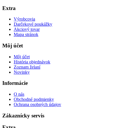
Extra
Výrobcovia
Darčekové poukážky
Akciový tovar
Mapa stránok
Môj účet
Môj účet
História objednávok
Zoznam želaní
Novinky
Informácie
O nás
Obchodné podmienky
Ochrana osobných údajov
Zákaznícky servis
Extra