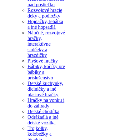
nad postieľku
Rozvojové hracie
deky a podložky
Hojdačky, lehátka
a iné hopsadlá
Náučné, rozvojové
hračky,
interaktívne
stolčeky a
hrazdičky
Plyšové hračky
Bábiky, kočíky pre
bábiky a
príslušenstvo
Detské kuchynky,
dielničky a iné
plastové hračky
Hračky na vonku i
do záhrady
Detské chodítka
Odrážadlá a iné
detské vozítka
Trojkolky,
kolobežky a
bicykle