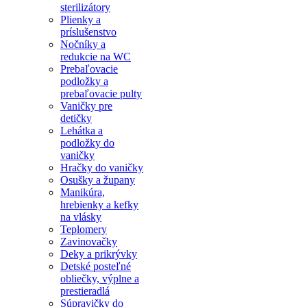
sterilizátory
Plienky a
príslušenstvo
Nočníky a
redukcie na WC
Prebaľovacie
podložky a
prebaľovacie pulty
Vaničky pre
detičky
Lehátka a
podložky do
vaničky
Hračky do vaničky
Osušky a župany
Manikúra,
hrebienky a kefky
na vlásky
Teplomery
Zavinovačky
Deky a prikrývky
Detské posteľné
obliečky, výplne a
prestieradlá
Súpravičky do