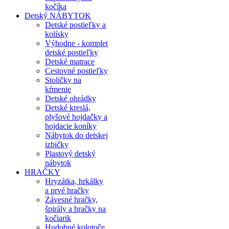
kočíka
Detský NÁBYTOK
Detské postieľky a
kolísky
Výhodne - komplet
detské postieľky
Detské matrace
Cestovné postieľky
Stoličky na
kŕmenie
Detské ohrádky
Detské kreslá,
plyšové hojdačky a
hojdacie koníky
Nábytok do detskej
izbičky
Plastový detský
nábytok
HRAČKY
Hryzátka, hrkálky
a prvé hračky
Závesné hračky,
špirály a hračky na
kočiarik
Hudobné kolotoče