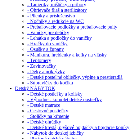
- Tanieriky, mištičky a príbory
- Ohrievače fliaš a sterilizátory
- Plienky a príslušenstvo
- Nočníky a redukcie na WC
- Prebaľovacie podložky a prebaľovacie pulty
- Vaničky pre detičky
- Lehátka a podložky do vaničky
- Hračky do vaničky
- Osušky a župany
- Manikúra, hrebienky a kefky na vlásky
- Teplomery
- Zavinovačky
- Deky a prikrývky
- Detské posteľné obliečky, výplne a prestieradlá
- Súpravičky do kočíka
Detský NÁBYTOK
- Detské postieľky a kolísky
- Výhodne - komplet detské postieľky
- Detské matrace
- Cestovné postieľky
- Stoličky na kŕmenie
- Detské ohrádky
- Detské kreslá, plyšové hojdačky a hojdacie koníky
- Nábytok do detskej izbičky
- Plastový detský nábytok