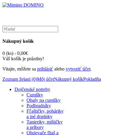
Nákupný košík
0 (ks) - 0,00€
Váš košík je prázdny!
Vitajte, môžete sa
prihlásiť
alebo
vytvoriť účet
.
Zoznam želaní (0)
Môj účet
Nákupný košík
Pokladňa
Dojčenské potreby
Cumlíky
Obaly na cumlíky
Podbradníky
Fľaštičky, poháriky
a iné doplnky
Tanieriky, mištičky
a príbory
Ohrievače fliaš a