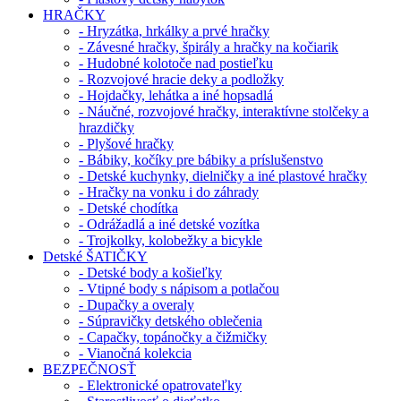
HRAČKY
- Hryzátka, hrkálky a prvé hračky
- Závesné hračky, špirály a hračky na kočiarik
- Hudobné kolotoče nad postieľku
- Rozvojové hracie deky a podložky
- Hojdačky, lehátka a iné hopsadlá
- Náučné, rozvojové hračky, interaktívne stolčeky a
hrazdičky
- Plyšové hračky
- Bábiky, kočíky pre bábiky a príslušenstvo
- Detské kuchynky, dielničky a iné plastové hračky
- Hračky na vonku i do záhrady
- Detské chodítka
- Odrážadlá a iné detské vozítka
- Trojkolky, kolobežky a bicykle
Detské ŠATIČKY
- Detské body a košieľky
- Vtipné body s nápisom a potlačou
- Dupačky a overaly
- Súpravičky detského oblečenia
- Capačky, topánočky a čižmičky
- Vianočná kolekcia
BEZPEČNOSŤ
- Elektronické opatrovateľky