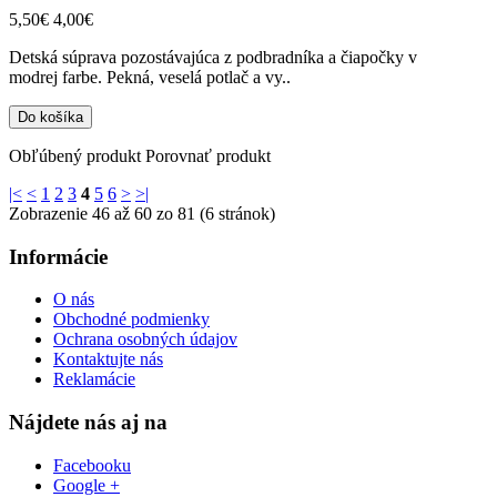
5,50€
4,00€
Detská súprava pozostávajúca z podbradníka a čiapočky v
modrej farbe. Pekná, veselá potlač a vy..
Obľúbený produkt
Porovnať produkt
|<
<
1
2
3
4
5
6
>
>|
Zobrazenie 46 až 60 zo 81 (6 stránok)
Informácie
O nás
Obchodné podmienky
Ochrana osobných údajov
Kontaktujte nás
Reklamácie
Nájdete nás aj na
Facebooku
Google +