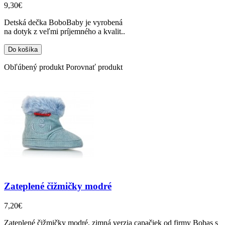
9,30€
Detská dečka BoboBaby je vyrobená
na dotyk z veľmi príjemného a kvalit..
Obľúbený produkt
Porovnať produkt
Zateplené čižmičky modré
7,20€
Zateplené čižmičky modré, zimná verzia capačiek od firmy Bobas s