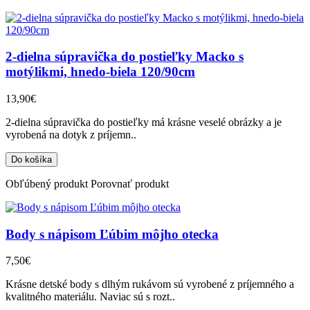
2-dielna súpravička do postieľky Macko s
motýlikmi, hnedo-biela 120/90cm
13,90€
2-dielna súpravička do postieľky má krásne veselé obrázky a je
vyrobená na dotyk z príjemn..
Obľúbený produkt
Porovnať produkt
Body s nápisom Ľúbim môjho otecka
7,50€
Krásne detské body s dlhým rukávom sú vyrobené z príjemného a
kvalitného materiálu. Naviac sú s rozt..