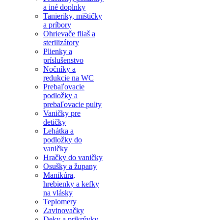
a iné doplnky
Tanieriky, mištičky
a príbory
Ohrievače fliaš a
sterilizátory
Plienky a
príslušenstvo
Nočníky a
redukcie na WC
Prebaľovacie
podložky a
prebaľovacie pulty
Vaničky pre
detičky
Lehátka a
podložky do
vaničky
Hračky do vaničky
Osušky a župany
Manikúra,
hrebienky a kefky
na vlásky
Teplomery
Zavinovačky
Deky a prikrývky