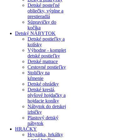
Detské posteľné
obliečky, výplne a
prestieradlá
Súpravičky do
kočíka
Detský NÁBYTOK
Detské postieľky a
kolísky
Výhodne - komplet
detské postieľky
Detské matrace
Cestovné postieľky
Stoličky na
kŕmenie
Detské ohrádky
Detské kreslá,
plyšové hojdačky a
hojdacie koníky
Nábytok do detskej
izbičky
Plastový detský
nábytok
HRAČKY
Hryzátka, hrkálky