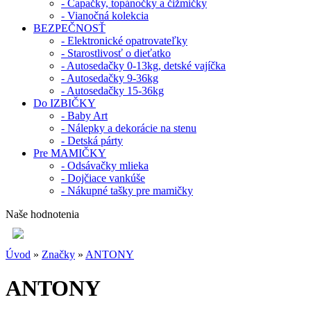
- Capačky, topánočky a čižmičky
- Vianočná kolekcia
BEZPEČNOSŤ
- Elektronické opatrovateľky
- Starostlivosť o dieťatko
- Autosedačky 0-13kg, detské vajíčka
- Autosedačky 9-36kg
- Autosedačky 15-36kg
Do IZBIČKY
- Baby Art
- Nálepky a dekorácie na stenu
- Detská párty
Pre MAMIČKY
- Odsávačky mlieka
- Dojčiace vankúše
- Nákupné tašky pre mamičky
Naše hodnotenia
Úvod
»
Značky
»
ANTONY
ANTONY