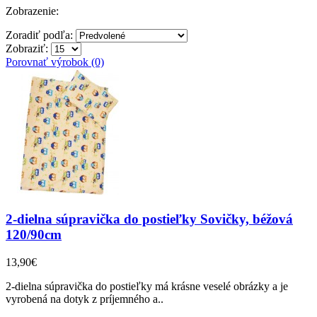
Zobrazenie:
Zoradiť podľa:
Zobraziť:
Porovnať výrobok (0)
2-dielna súpravička do postieľky Sovičky, béžová
120/90cm
13,90€
2-dielna súpravička do postieľky má krásne veselé obrázky a je
vyrobená na dotyk z príjemného a..