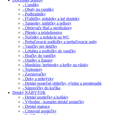
Dojčenské potreby
- Cumlíky
- Obaly na cumlíky
- Podbradníky
- Fľaštičky, poháriky a iné doplnky
- Tanieriky, mištičky a príbory
- Ohrievače fliaš a sterilizátory
- Plienky a príslušenstvo
- Nočníky a redukcie na WC
- Prebaľovacie podložky a prebaľovacie pulty
- Vaničky pre detičky
- Lehátka a podložky do vaničky
- Hračky do vaničky
- Osušky a župany
- Manikúra, hrebienky a kefky na vlásky
- Teplomery
- Zavinovačky
- Deky a prikrývky
- Detské posteľné obliečky, výplne a prestieradlá
- Súpravičky do kočíka
Detský NÁBYTOK
- Detské postieľky a kolísky
- Výhodne - komplet detské postieľky
- Detské matrace
- Cestovné postieľky