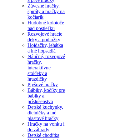
a prvé hračky
Závesné hračky,
špirály a hračky na
kočiarik
Hudobné kolotoče
nad postieľku
Rozvojové hracie
deky a podložky
Hojdačky, lehátka
a iné hopsadlá
Náučné, rozvojové
hračky,
interaktívne
stolčeky a
hrazdičky
Plyšové hračky
Bábiky, kočíky pre
bábiky a
príslušenstvo
Detské kuchynky,
dielničky a iné
plastové hračky
Hračky na vonku i
do záhrady
Detské chodítka