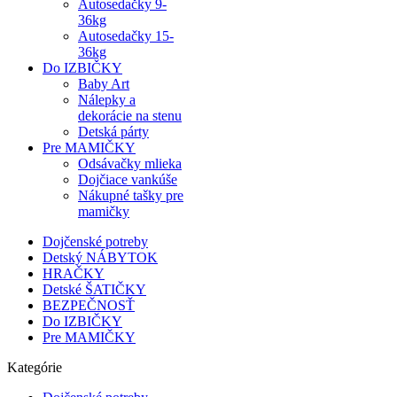
Autosedačky 9-
36kg
Autosedačky 15-
36kg
Do IZBIČKY
Baby Art
Nálepky a
dekorácie na stenu
Detská párty
Pre MAMIČKY
Odsávačky mlieka
Dojčiace vankúše
Nákupné tašky pre
mamičky
Dojčenské potreby
Detský NÁBYTOK
HRAČKY
Detské ŠATIČKY
BEZPEČNOSŤ
Do IZBIČKY
Pre MAMIČKY
Kategórie