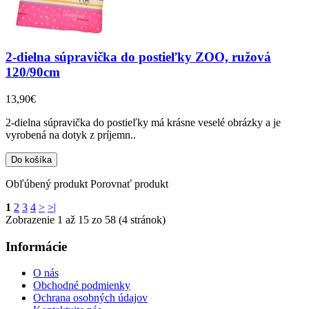
2-dielna súpravička do postieľky ZOO, ružová
120/90cm
13,90€
2-dielna súpravička do postieľky má krásne veselé obrázky a je
vyrobená na dotyk z príjemn..
Obľúbený produkt
Porovnať produkt
1
2
3
4
>
>|
Zobrazenie 1 až 15 zo 58 (4 stránok)
Informácie
O nás
Obchodné podmienky
Ochrana osobných údajov