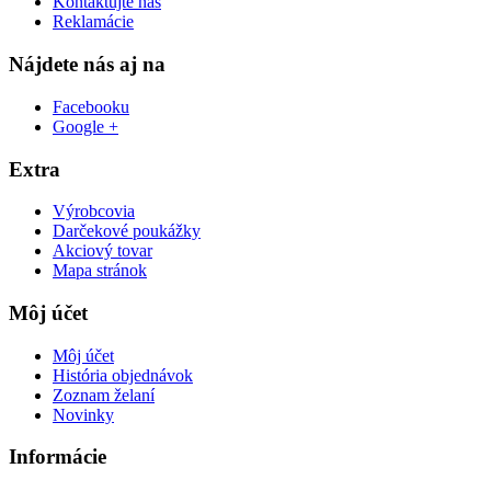
Kontaktujte nás
Reklamácie
Nájdete nás aj na
Facebooku
Google +
Extra
Výrobcovia
Darčekové poukážky
Akciový tovar
Mapa stránok
Môj účet
Môj účet
História objednávok
Zoznam želaní
Novinky
Informácie