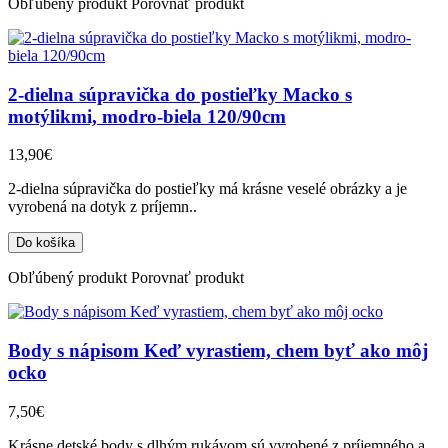
Obľúbený produkt
Porovnať produkt
2-dielna súpravička do postieľky Macko s
motýlikmi, modro-biela 120/90cm
13,90€
2-dielna súpravička do postieľky má krásne veselé obrázky a je
vyrobená na dotyk z príjemn..
Obľúbený produkt
Porovnať produkt
Body s nápisom Keď vyrastiem, chem byť ako môj
ocko
7,50€
Krásne detské body s dlhým rukávom sú vyrobené z príjemného a