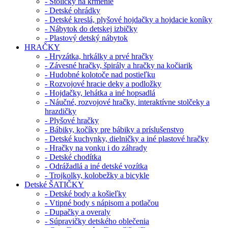
- Stoličky na kŕmenie
- Detské ohrádky
- Detské kreslá, plyšové hojdačky a hojdacie koníky
- Nábytok do detskej izbičky
- Plastový detský nábytok
HRAČKY
- Hryzátka, hrkálky a prvé hračky
- Závesné hračky, špirály a hračky na kočiarik
- Hudobné kolotoče nad postieľku
- Rozvojové hracie deky a podložky
- Hojdačky, lehátka a iné hopsadlá
- Náučné, rozvojové hračky, interaktívne stolčeky a
hrazdičky
- Plyšové hračky
- Bábiky, kočíky pre bábiky a príslušenstvo
- Detské kuchynky, dielničky a iné plastové hračky
- Hračky na vonku i do záhrady
- Detské chodítka
- Odrážadlá a iné detské vozítka
- Trojkolky, kolobežky a bicykle
Detské ŠATIČKY
- Detské body a košieľky
- Vtipné body s nápisom a potlačou
- Dupačky a overaly
- Súpravičky detského oblečenia