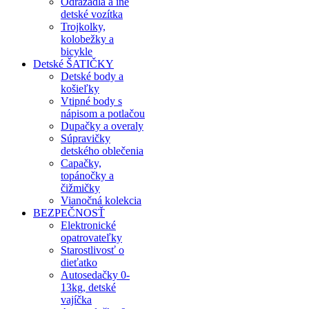
Odrážadlá a iné
detské vozítka
Trojkolky,
kolobežky a
bicykle
Detské ŠATIČKY
Detské body a
košieľky
Vtipné body s
nápisom a potlačou
Dupačky a overaly
Súpravičky
detského oblečenia
Capačky,
topánočky a
čižmičky
Vianočná kolekcia
BEZPEČNOSŤ
Elektronické
opatrovateľky
Starostlivosť o
dieťatko
Autosedačky 0-
13kg, detské
vajíčka