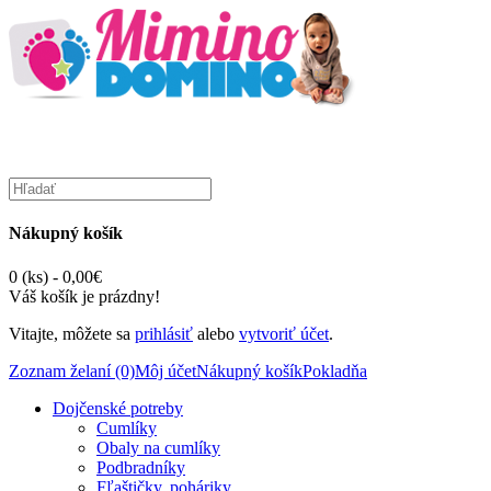
Nákupný košík
0 (ks) - 0,00€
Váš košík je prázdny!
Vitajte, môžete sa
prihlásiť
alebo
vytvoriť účet
.
Zoznam želaní (0)
Môj účet
Nákupný košík
Pokladňa
Dojčenské potreby
Cumlíky
Obaly na cumlíky
Podbradníky
Fľaštičky, poháriky