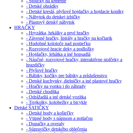
- Stoličky na kŕmenie
- Detské ohrádky
- Detské kreslá, plyšové hojdačky a hojdacie koníky
- Nábytok do detskej izbičky
- Plastový detský nábytok
HRAČKY
- Hryzátka, hrkálky a prvé hračky
- Závesné hračky, špirály a hračky na kočiarik
- Hudobné kolotoče nad postieľku
- Rozvojové hracie deky a podložky
- Hojdačky, lehátka a iné hopsadlá
- Náučné, rozvojové hračky, interaktívne stolčeky a
hrazdičky
- Plyšové hračky
- Bábiky, kočíky pre bábiky a príslušenstvo
- Detské kuchynky, dielničky a iné plastové hračky
- Hračky na vonku i do záhrady
- Detské chodítka
- Odrážadlá a iné detské vozítka
- Trojkolky, kolobežky a bicykle
Detské ŠATIČKY
- Detské body a košieľky
- Vtipné body s nápisom a potlačou
- Dupačky a overaly
- Súpravičky detského oblečenia