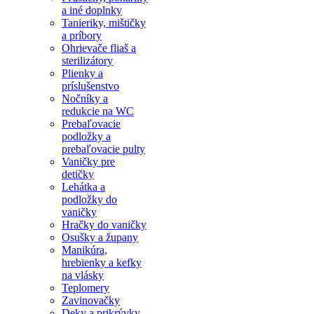
a iné doplnky
Tanieriky, mištičky
a príbory
Ohrievače fliaš a
sterilizátory
Plienky a
príslušenstvo
Nočníky a
redukcie na WC
Prebaľovacie
podložky a
prebaľovacie pulty
Vaničky pre
detičky
Lehátka a
podložky do
vaničky
Hračky do vaničky
Osušky a župany
Manikúra,
hrebienky a kefky
na vlásky
Teplomery
Zavinovačky
Deky a prikrývky