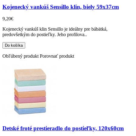
Kojenecký vankúš Sensillo klin, biely 59x37cm
9,20€
Kojenecký vankúš klin Sensillo je ideálny pre bábätká,
predovšetkým do postieľky. Jeho profilova..
Obľúbený produkt
Porovnať produkt
Detské froté prestieradlo do postieľky, 120x60cm