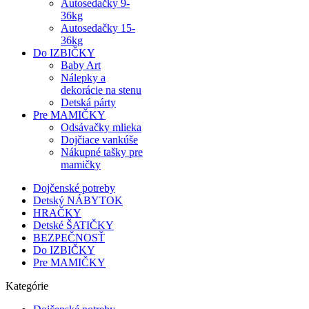
Autosedačky 9-
36kg
Autosedačky 15-
36kg
Do IZBIČKY
Baby Art
Nálepky a
dekorácie na stenu
Detská párty
Pre MAMIČKY
Odsávačky mlieka
Dojčiace vankúše
Nákupné tašky pre
mamičky
Dojčenské potreby
Detský NÁBYTOK
HRAČKY
Detské ŠATIČKY
BEZPEČNOSŤ
Do IZBIČKY
Pre MAMIČKY
Kategórie