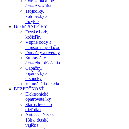
Odrážadlá a iné
detské vozítka
Trojkolky,
kolobežky a
bicykle
Detské ŠATIČKY
Detské body a
košieľky
Vtipné body s
nápisom a potlačou
Dupačky a overaly
Súpravičky
detského oblečenia
Capačky,
topánočky a
čižmičky
Vianočná kolekcia
BEZPEČNOSŤ
Elektronické
opatrovateľky
Starostlivosť o
dieťatko
Autosedačky 0-
13kg, detské
vajíčka