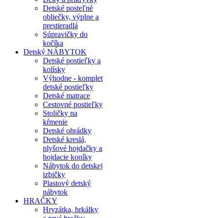
Detské posteľné
obliečky, výplne a
prestieradlá
Súpravičky do
kočíka
Detský NÁBYTOK
Detské postieľky a
kolísky
Výhodne - komplet
detské postieľky
Detské matrace
Cestovné postieľky
Stoličky na
kŕmenie
Detské ohrádky
Detské kreslá,
plyšové hojdačky a
hojdacie koníky
Nábytok do detskej
izbičky
Plastový detský
nábytok
HRAČKY
Hryzátka, hrkálky