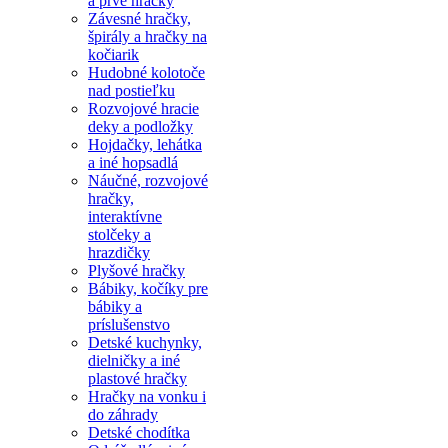
a prvé hračky
Závesné hračky,
špirály a hračky na
kočiarik
Hudobné kolotoče
nad postieľku
Rozvojové hracie
deky a podložky
Hojdačky, lehátka
a iné hopsadlá
Náučné, rozvojové
hračky,
interaktívne
stolčeky a
hrazdičky
Plyšové hračky
Bábiky, kočíky pre
bábiky a
príslušenstvo
Detské kuchynky,
dielničky a iné
plastové hračky
Hračky na vonku i
do záhrady
Detské chodítka