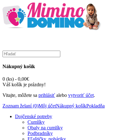
Nákupný košík
0 (ks) - 0,00€
Váš košík je prázdny!
Vitajte, môžete sa
prihlásiť
alebo
vytvoriť účet
.
Zoznam želaní (0)
Môj účet
Nákupný košík
Pokladňa
Dojčenské potreby
Cumlíky
Obaly na cumlíky
Podbradníky
Fľaštičky, poháriky