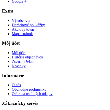
Google +
Extra
Výrobcovia
Darčekové poukážky
Akciový tovar
Mapa stránok
Môj účet
Môj účet
História objednávok
Zoznam želaní
Novinky
Informácie
O nás
Obchodné podmienky
Ochrana osobných údajov
Zákaznícky servis