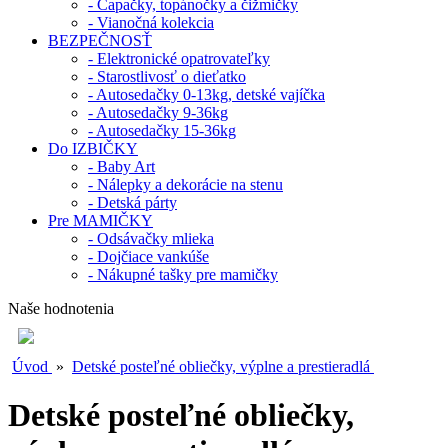
- Capačky, topánočky a čižmičky
- Vianočná kolekcia
BEZPEČNOSŤ
- Elektronické opatrovateľky
- Starostlivosť o dieťatko
- Autosedačky 0-13kg, detské vajíčka
- Autosedačky 9-36kg
- Autosedačky 15-36kg
Do IZBIČKY
- Baby Art
- Nálepky a dekorácie na stenu
- Detská párty
Pre MAMIČKY
- Odsávačky mlieka
- Dojčiace vankúše
- Nákupné tašky pre mamičky
Naše hodnotenia
Úvod
»
Detské posteľné obliečky, výplne a prestieradlá
Detské posteľné obliečky,