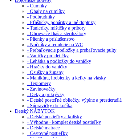
Dojčenské potreby
- Cumlíky
- Obaly na cumlíky
- Podbradníky
- Fľaštičky, poháriky a iné doplnky
- Tanieriky, mištičky a príbory
- Ohrievače fliaš a sterilizátory
- Plienky a príslušenstvo
- Nočníky a redukcie na WC
- Prebaľovacie podložky a prebaľovacie pulty
- Vaničky pre detičky
- Lehátka a podložky do vaničky
- Hračky do vaničky
- Osušky a župany
- Manikúra, hrebienky a kefky na vlásky
- Teplomery
- Zavinovačky
- Deky a prikrývky
- Detské posteľné obliečky, výplne a prestieradlá
- Súpravičky do kočíka
Detský NÁBYTOK
- Detské postieľky a kolísky
- Výhodne - komplet detské postieľky
- Detské matrace
- Cestovné postieľky