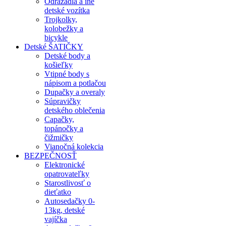
Odrážadlá a iné
detské vozítka
Trojkolky,
kolobežky a
bicykle
Detské ŠATIČKY
Detské body a
košieľky
Vtipné body s
nápisom a potlačou
Dupačky a overaly
Súpravičky
detského oblečenia
Capačky,
topánočky a
čižmičky
Vianočná kolekcia
BEZPEČNOSŤ
Elektronické
opatrovateľky
Starostlivosť o
dieťatko
Autosedačky 0-
13kg, detské
vajíčka