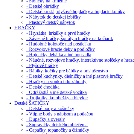
- Stoličky na kŕmenie
- Detské ohrádky
- Detské kreslá, plyšové hojdačky a hojdacie koníky
- Nábytok do detskej izbičky
- Plastový detský nábytok
HRAČKY
- Hryzátka, hrkálky a prvé hračky
- Závesné hračky, špirály a hračky na kočiarik
- Hudobné kolotoče nad postieľku
- Rozvojové hracie deky a podložky
- Hojdačky, lehátka a iné hopsadlá
- Náučné, rozvojové hračky, interaktívne stolčeky a hraz
- Plyšové hračky
- Bábiky, kočíky pre bábiky a príslušenstvo
- Detské kuchynky, dielničky a iné plastové hračky
- Hračky na vonku i do záhrady
- Detské chodítka
- Odrážadlá a iné detské vozítka
- Trojkolky, kolobežky a bicykle
Detské ŠATIČKY
- Detské body a košieľky
- Vtipné body s nápisom a potlačou
- Dupačky a overaly
- Súpravičky detského oblečenia
- Capačky, topánočky a čižmičky