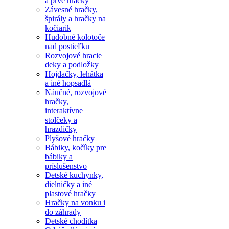
a prvé hračky
Závesné hračky,
špirály a hračky na
kočiarik
Hudobné kolotoče
nad postieľku
Rozvojové hracie
deky a podložky
Hojdačky, lehátka
a iné hopsadlá
Náučné, rozvojové
hračky,
interaktívne
stolčeky a
hrazdičky
Plyšové hračky
Bábiky, kočíky pre
bábiky a
príslušenstvo
Detské kuchynky,
dielničky a iné
plastové hračky
Hračky na vonku i
do záhrady
Detské chodítka