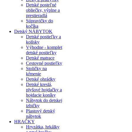
Detské posteľné
obliečky, výplne a
prestieradlá
Súpravičky do
kočíka
Detský NÁBYTOK
Detské postieľky a
kolísky
Výhodne - komplet
detské postieľky
Detské matrace
Cestovné postieľky
Stoličky na
kŕmenie
Detské ohrádky
Detské kreslá,
plyšové hojdačky a
hojdacie koníky
Nábytok do detskej
izbičky
Plastový detský
nábytok
HRAČKY
Hryzátka, hrkálky