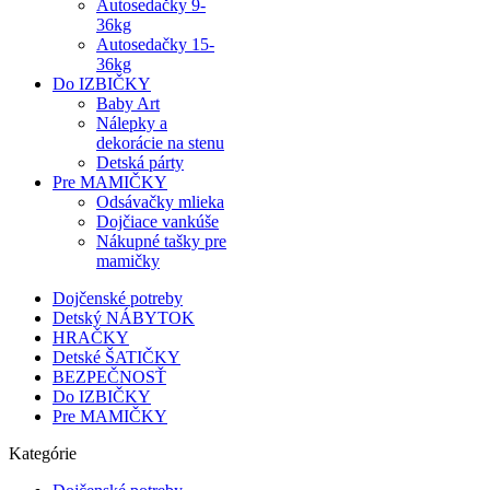
Autosedačky 9-
36kg
Autosedačky 15-
36kg
Do IZBIČKY
Baby Art
Nálepky a
dekorácie na stenu
Detská párty
Pre MAMIČKY
Odsávačky mlieka
Dojčiace vankúše
Nákupné tašky pre
mamičky
Dojčenské potreby
Detský NÁBYTOK
HRAČKY
Detské ŠATIČKY
BEZPEČNOSŤ
Do IZBIČKY
Pre MAMIČKY
Kategórie