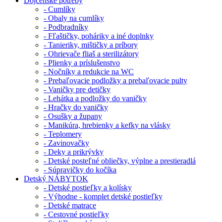
Dojčenské potreby
- Cumlíky
- Obaly na cumlíky
- Podbradníky
- Fľaštičky, poháriky a iné doplnky
- Tanieriky, mištičky a príbory
- Ohrievače fliaš a sterilizátory
- Plienky a príslušenstvo
- Nočníky a redukcie na WC
- Prebaľovacie podložky a prebaľovacie pulty
- Vaničky pre detičky
- Lehátka a podložky do vaničky
- Hračky do vaničky
- Osušky a župany
- Manikúra, hrebienky a kefky na vlásky
- Teplomery
- Zavinovačky
- Deky a prikrývky
- Detské posteľné obliečky, výplne a prestieradlá
- Súpravičky do kočíka
Detský NÁBYTOK
- Detské postieľky a kolísky
- Výhodne - komplet detské postieľky
- Detské matrace
- Cestovné postieľky