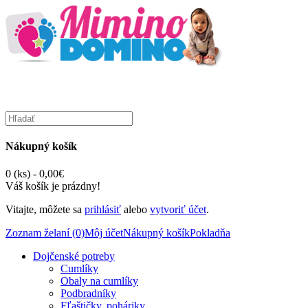
Nákupný košík
0 (ks) - 0,00€
Váš košík je prázdny!
Vitajte, môžete sa
prihlásiť
alebo
vytvoriť účet
.
Zoznam želaní (0)
Môj účet
Nákupný košík
Pokladňa
Dojčenské potreby
Cumlíky
Obaly na cumlíky
Podbradníky
Fľaštičky, poháriky