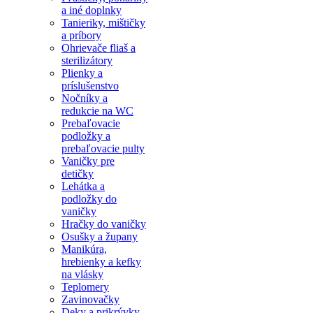
a iné doplnky
Tanieriky, mištičky
a príbory
Ohrievače fliaš a
sterilizátory
Plienky a
príslušenstvo
Nočníky a
redukcie na WC
Prebaľovacie
podložky a
prebaľovacie pulty
Vaničky pre
detičky
Lehátka a
podložky do
vaničky
Hračky do vaničky
Osušky a župany
Manikúra,
hrebienky a kefky
na vlásky
Teplomery
Zavinovačky
Deky a prikrývky