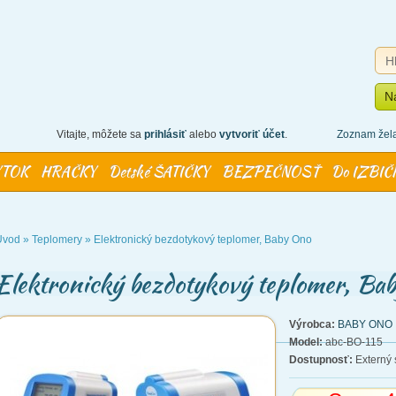
N
Vitajte, môžete sa
prihlásiť
alebo
vytvoriť účet
.
Zoznam žela
YTOK
HRAČKY
Detské ŠATIČKY
BEZPEČNOSŤ
Do IZBIČ
Úvod
»
Teplomery
»
Elektronický bezdotykový teplomer, Baby Ono
Elektronický bezdotykový teplomer, Ba
Výrobca:
BABY ONO
Model:
abc-BO-115
Dostupnosť:
Externý 