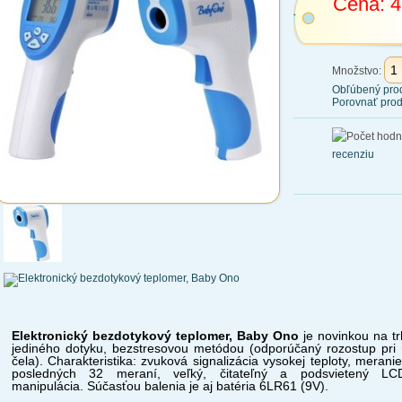
Cena:
4
Množstvo:
Obľúbený pro
Porovnať prod
recenziu
Elektronický bezdotykový teplomer, Baby Ono
je novinkou na tr
jediného dotyku, bezstresovou metódou (odporúčaný rozostup pri
čela). Charakteristika: zvuková signalizácia vysokej teploty, meran
posledných 32 meraní, veľký, čitateľný a podsvietený LC
manipulácia. Súčasťou balenia je aj batéria 6LR61 (9V).