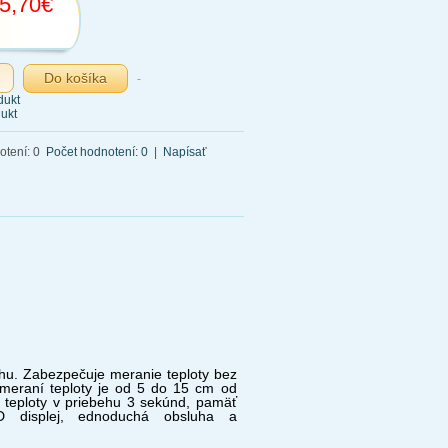
5,70€
-
dukt
ukt
Počet hodnotení: 0
|
Napísať
hu. Zabezpečuje meranie teploty bez
 meraní teploty je od 5 do 15 cm od
ie teploty v priebehu 3 sekúnd, pamäť
D displej, ednoduchá obsluha a