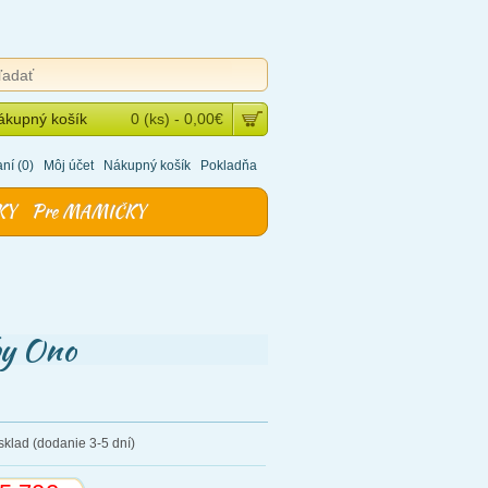
ákupný košík
0 (ks) - 0,00€
ní (0)
Môj účet
Nákupný košík
Pokladňa
KY
Pre MAMIČKY
by Ono
sklad (dodanie 3-5 dní)